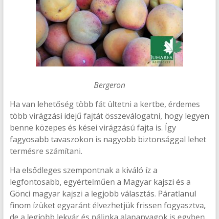
Bergeron
Ha van lehetőség több fát ültetni a kertbe, érdemes
több virágzási idejű fajtát összeválogatni, hogy legyen
benne közepes és kései virágzású fajta is. Így
fagyosabb tavaszokon is nagyobb biztonsággal lehet
termésre számítani.
Ha elsődleges szempontnak a kiváló íz a
legfontosabb, egyértelműen a Magyar kajszi és a
Gönci magyar kajszi a legjobb választás. Páratlanul
finom ízüket egyaránt élvezhetjük frissen fogyasztva,
de a legjobb lekvár és pálinka alapanyagok is egyben.