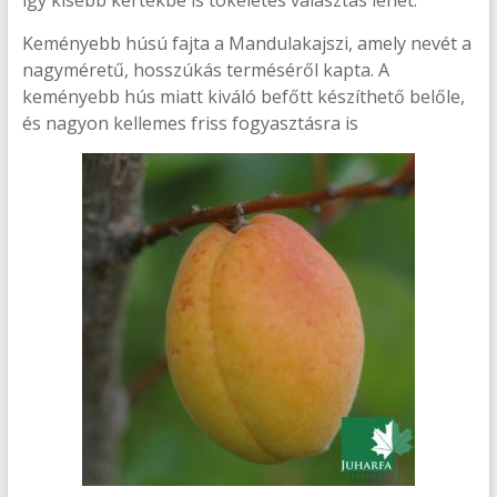
így kisebb kertekbe is tökéletes választás lehet.
Keményebb húsú fajta a Mandulakajszi, amely nevét a
nagyméretű, hosszúkás terméséről kapta. A
keményebb hús miatt kiváló befőtt készíthető belőle,
és nagyon kellemes friss fogyasztásra is