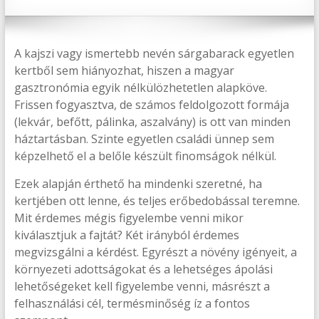
A kajszi vagy ismertebb nevén sárgabarack egyetlen
kertből sem hiányozhat, hiszen a magyar
gasztronómia egyik nélkülözhetetlen alapköve.
Frissen fogyasztva, de számos feldolgozott formája
(lekvár, befőtt, pálinka, aszalvány) is ott van minden
háztartásban. Szinte egyetlen családi ünnep sem
képzelhető el a belőle készült finomságok nélkül.
Ezek alapján érthető ha mindenki szeretné, ha
kertjében ott lenne, és teljes erőbedobással teremne.
Mit érdemes mégis figyelembe venni mikor
kiválasztjuk a fajtát? Két irányból érdemes
megvizsgálni a kérdést. Egyrészt a növény igényeit, a
környezeti adottságokat és a lehetséges ápolási
lehetőségeket kell figyelembe venni, másrészt a
felhasználási cél, termésminőség íz a fontos