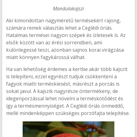
Mandulakajszi
Aki kimondottan nagyméretű termésekért rajong,
számára remek választás lehet a Ceglédi óriás.
Hatalmas termései nagyon szépek és ízletesek is. Az
elsők között van az érési sorrendben, ami
különlegessé teszi, azonban sajnos korai virágzása
miatt könnyen fagykárossá válhat.
Ha van lehetőség érdemes a kertbe akár több kajszit
is telepíteni, ezzel egyrészt tudjuk csökkenteni a
fagyok miatti terméskiesést, másrészt a porzás is
sokat javul. A kajszik nagyrésze öntermékeny, de
idegenporzással lehet növelni a terméskötődést és
így a termésmennyiséget. A Ceglédi óriás önmeddő,
mellé mindenképpen szükséges porzófajta telepítése.