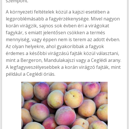
szempont.
A környezeti feltételek közül a kajszi esetében a
legproblémásabb a fagyérzékenysége. Mivel nagyon
korán virágzik, sajnos sok évben éri a virágokat
fagykár, s emiatt jelentősen csökken a termés
mennyiség, vagy éppen nem is terem az adott évben.
Az olyan helyekre, ahol gyakoribbak a fagyok
érdemes a későbbi virágzású fajták közül választani,
mint a Bergeron, Mandulakajszi vagy a Ceglédi arany.
A legfagyveszélyesebbek a korán virágzó fajták, mint
például a Ceglédi óriás.