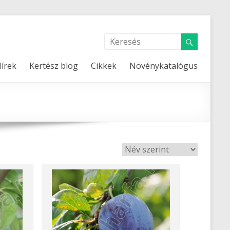
írek
Kertész blog
Cikkek
Növénykatalógus