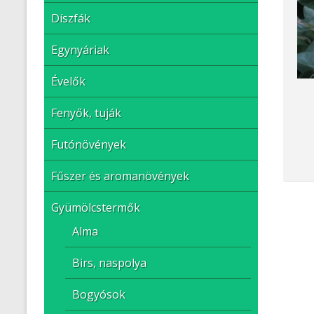
Díszfák
Egynyáriak
Évelők
Fenyők, tuják
Futónövények
Fűszer és aromanövények
Gyümölcstermők
Alma
Birs, naspolya
Bogyósok