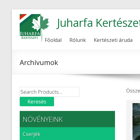
Juharfa Kertésze
Főoldal
Rólunk
Kertészeti áruda
Archívumok
Össze
NÖVÉNYEINK
Cserjék