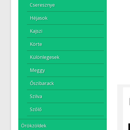
Cseresznye
Héjasok
Kajszi
Körte
Különlegesek
Meggy
Őszibarack
Szilva
Szőlő
Örökzöldek