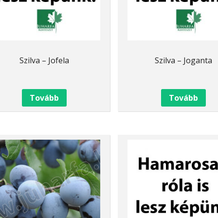
Szilva – Jofela
Szilva – Joganta
Tovább
Tovább