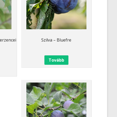
Berzencei
Szilva – Bluefre
Tovább