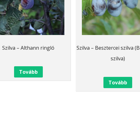
Szilva – Althann ringló
Szilva – Besztercei szilva (
szilva)
Tovább
Tovább