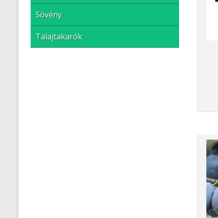
Sövény
Talajtakarók