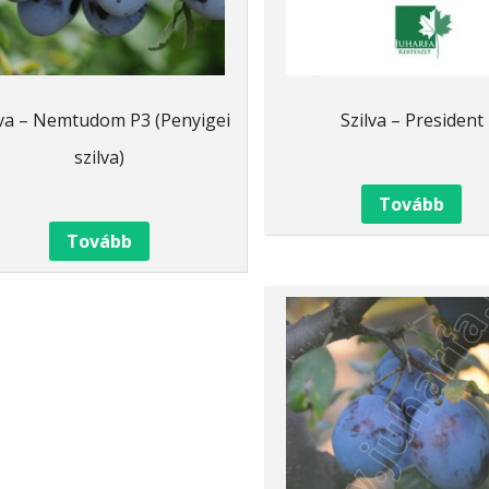
lva – Nemtudom P3 (Penyigei
Szilva – President
szilva)
Tovább
Tovább