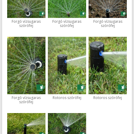
Forgó vízsugaras
Forgó vízsugaras
Forgó vízsugaras
szórófej
szórófej
szórófej
Forgó vízsugaras
Rotoros szórófej
Rotoros szórófej
szórófej