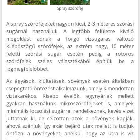
Spray szórófej
A spray szórófejeket nagyon kicsi, 2-3 méteres szórási
sugárnál használjuk. A legtöbb felületre kiváló
megoldást adnak a forgó vízsugaras változó
kilépőszögű szórófejek, az extrém nagy, 10 méter
feletti szórási sugár esetén pedig a rotoros
szórófejek széles választékából építjük be a
legmegfelelőbbet.
Az ágyások, kiültetések, sövények esetén általában
csepegtető öntözést alkalmazunk, amely kimondottan
víztakarékos. Kisebb évelők, egynyáriak mellett
gyakran használunk mikroszórófejeket is, amelyek
minimális locsolási sugárral rendelkeznek, kevés vizet
juttatnak ki, de célzottan azok a növények kapják,
ahová szánjuk. Így akár bejáró utak mellett is tudjuk
öntözni a növényeket, anélkül, hogy az útra is víz