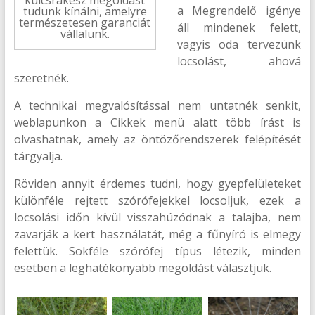
a Megrendelő igénye
tudunk kínálni, amelyre
természetesen garanciát
áll mindenek felett,
vállalunk.
vagyis oda tervezünk
locsolást, ahová
szeretnék.
A technikai megvalósítással nem untatnék senkit,
weblapunkon a Cikkek menü alatt több írást is
olvashatnak, amely az öntözőrendszerek felépítését
tárgyalja.
Röviden annyit érdemes tudni, hogy gyepfelületeket
különféle rejtett szórófejekkel locsoljuk, ezek a
locsolási időn kívül visszahúzódnak a talajba, nem
zavarják a kert használatát, még a fűnyíró is elmegy
felettük. Sokféle szórófej típus létezik, minden
esetben a leghatékonyabb megoldást választjuk.