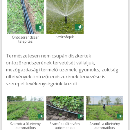
Szórófejek
Öntözőrendszer
telepítés
Természetesen nem csupán díszkertek
öntözőrendszerének tervetését vállaljuk,
mezőgazdasági termelő üzemek, gyümölcs, zöldség
ültetvények öntözőrendszerének tervezése is
szerepel tevékenységeink között.
Szamóca ültetvény
Szamóca ültetvény
Szamóca ültetvény
automatikus
automatikus
automatikus