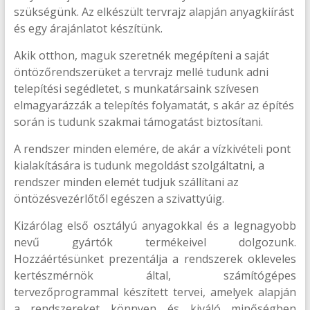
szükségünk. Az elkészült tervrajz alapján anyagkiírást
és egy árajánlatot készítünk.
Akik otthon, maguk szeretnék megépíteni a saját
öntözőrendszerüket a tervrajz mellé tudunk adni
telepítési segédletet, s munkatársaink szívesen
elmagyarázzák a telepítés folyamatát, s akár az építés
során is tudunk szakmai támogatást biztosítani.
A rendszer minden elemére, de akár a vízkivételi pont
kialakítására is tudunk megoldást szolgáltatni, a
rendszer minden elemét tudjuk szállítani az
öntözésvezérlőtől egészen a szivattyúig.
Kizárólag első osztályú anyagokkal és a legnagyobb
nevű gyártók termékeivel dolgozunk.
Hozzáértésünket prezentálja a rendszerek okleveles
kertészmérnök által, számítógépes
tervezőprogrammal készített tervei, amelyek alapján
a rendszereket könnyen és kiváló minőségben