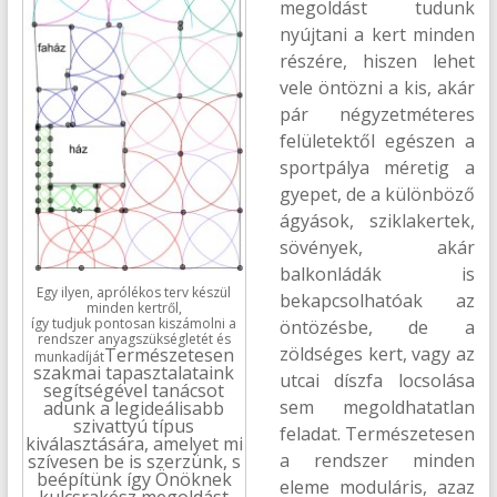
megoldást tudunk
nyújtani a kert minden
részére, hiszen lehet
vele öntözni a kis, akár
pár négyzetméteres
felületektől egészen a
sportpálya méretig a
gyepet, de a különböző
ágyások, sziklakertek,
sövények, akár
balkonládák is
Egy ilyen, aprólékos terv készül
bekapcsolhatóak az
minden kertről,
így tudjuk pontosan kiszámolni a
öntözésbe, de a
rendszer anyagszükségletét és
zöldséges kert, vagy az
Természetesen
munkadíját
szakmai tapasztalataink
utcai díszfa locsolása
segítségével tanácsot
sem megoldhatatlan
adunk a legideálisabb
szivattyú típus
feladat. Természetesen
kiválasztására, amelyet mi
a rendszer minden
szívesen be is szerzünk, s
beépítünk így Önöknek
eleme moduláris, azaz
kulcsrakész megoldást