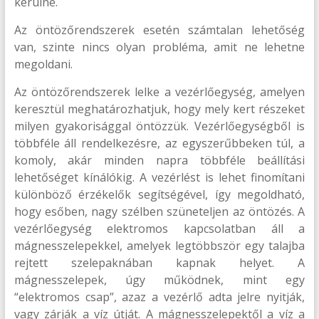
kerülne.
Az öntözőrendszerek esetén számtalan lehetőség
van, szinte nincs olyan probléma, amit ne lehetne
megoldani.
Az öntözőrendszerek lelke a vezérlőegység, amelyen
keresztül meghatározhatjuk, hogy mely kert részeket
milyen gyakorisággal öntözzük. Vezérlőegységből is
többféle áll rendelkezésre, az egyszerűbbeken túl, a
komoly, akár minden napra többféle beállítási
lehetőséget kínálókig. A vezérlést is lehet finomítani
különböző érzékelők segítségével, így megoldható,
hogy esőben, nagy szélben szüneteljen az öntözés. A
vezérlőegység elektromos kapcsolatban áll a
mágnesszelepekkel, amelyek legtöbbször egy talajba
rejtett szelepaknában kapnak helyet. A
mágnesszelepek, úgy működnek, mint egy
“elektromos csap”, azaz a vezérlő adta jelre nyitják,
vagy zárják a víz útját. A mágnesszelepektől a víz a