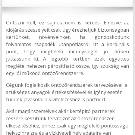
Öntözni kell, ez sajnos nem is kérdés. Elnézve az
időjárás szeszélyeit csak úgy érezhetjük biztonságban
kertünket, növényeinket, ha gondoskodunk
folyamatos csapadék utánpótlásról. Itt a kardinális
pont, hogy megfelelő mennyiséget jó időben
juttassunk ki. A legtöbb kertben ezek együttes
megléte nehezen párosítható össze, így szükség van
egy jól működő öntözőrendszerre.
Cégünk foglalkozik öntözőrendszerek tervezésével, a
szükséges anyagok értékesítésével és igény esetén
tudunk javasolni a kivitelezéshez is partnert.
Akár magánszemélyek akár kertépítő partnerek
részére készítünk tervrajzot az öntözőrendszer
elkészítéséhez, ehhez csak egy megfelelő pontosságú
helyszínrajzra és a vízkivételi hely adataira van