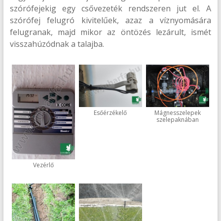
szórófejekig egy csővezeték rendszeren jut el. A
szórófej felugró kivitelűek, azaz a víznyomására
felugranak, majd mikor az öntözés lezárult, ismét
visszahúzódnak a talajba.
Esőérzékelő
Mágnesszelepek
szelepaknában
Vezérlő