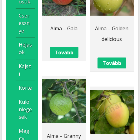
ósok
Cser
eszn
Alma – Gala
Alma – Golden
ye
delicious
Héjas
ok
Tovább
Tovább
Kajsz
i
Körte
Külö
nlege
sek
Meg
Alma – Granny
gy