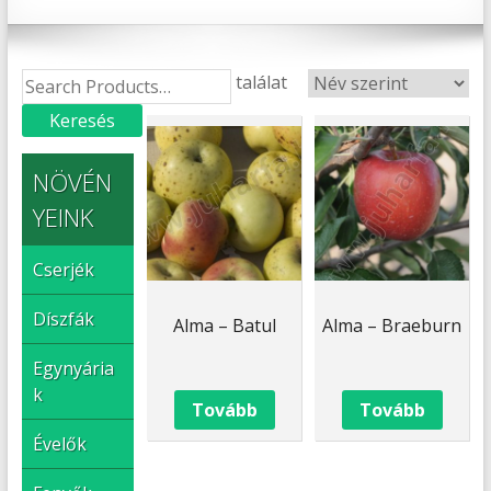
1–15 / 152 találat
NÖVÉN
YEINK
Cserjék
Díszfák
Alma – Batul
Alma – Braeburn
Egynyária
k
Tovább
Tovább
Évelők