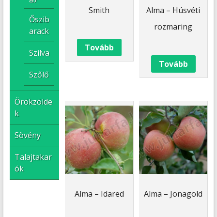
Smith
Alma – Húsvéti
Őszib
rozmaring
arack
Tovább
Szilva
Tovább
Szőlő
Örökzölde
k
Sövény
Talajtakar
ók
Alma – Idared
Alma – Jonagold