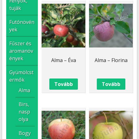
Fenyők,
tuják
Futónövén
yek
Fűszer és
aromanöv
ények
Alma – Éva
Alma – Florina
Gyümölcst
ermők
Tovább
Tovább
Alma
Birs,
nasp
olya
Bogy