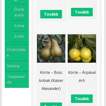
Őszib
Tovább
Tovább
arack
Szilva
Szőlő
Örökzölde
k
Sövény
Körte – Bosc
Körte – Árpával
Talajtakar
kobak (Kaiser
érő
ók
Alexander)
Tovább