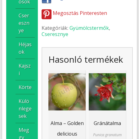
ósok
Megosztás Pinteresten
Cser
eszn
Kategóriák:
Gyümölcstermők
,
ye
Cseresznye
Héjas
ok
Hasonló termékek
Kajsz
i
Körte
Külö
nlege
sek
Alma – Golden
Gránátalma
Meg
delicious
Punica granatum
gy