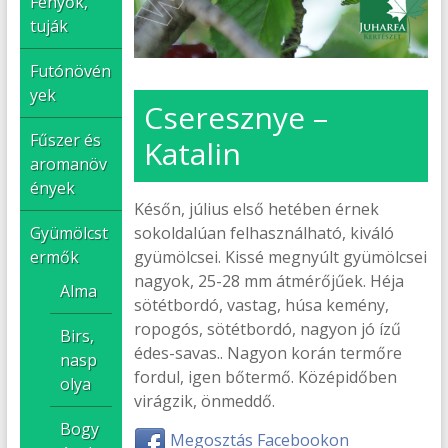
Fenyők,
tuják
Futónövén
yek
Cseresznye –
Fűszer és
Katalin
aromanöv
ények
Későn, július első hetében érnek
sokoldalúan felhasználható, kiváló
Gyümölcst
gyümölcsei. Kissé megnyúlt gyümölcsei
ermők
nagyok, 25-28 mm átmérőjűek. Héja
Alma
sötétbordó, vastag, húsa kemény,
ropogós, sötétbordó, nagyon jó ízű
Birs,
édes-savas.. Nagyon korán termőre
nasp
fordul, igen bőtermő. Középidőben
olya
virágzik, önmeddő.
Bogy
Megosztás Facebookon