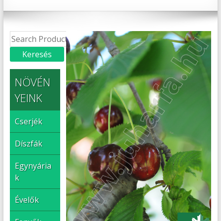
NÖVÉN
YEINK
Cserjék
Díszfák
Egynyária
k
Évelők