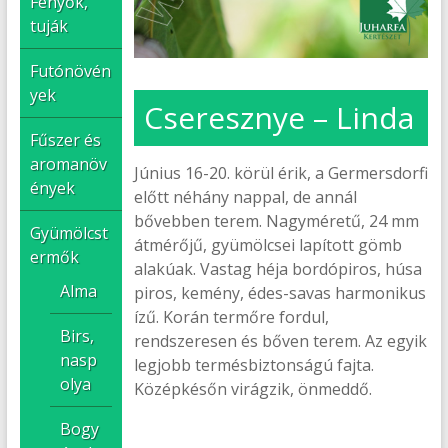
Fenyők,
tuják
Futónövén
yek
Cseresznye – Linda
Fűszer és
aromanöv
Június 16-20. körül érik, a Germersdorfi
ények
előtt néhány nappal, de annál
bővebben terem. Nagyméretű, 24 mm
Gyümölcst
átmérőjű, gyümölcsei lapított gömb
ermők
alakúak. Vastag héja bordópiros, húsa
Alma
piros, kemény, édes-savas harmonikus
ízű. Korán termőre fordul,
Birs,
rendszeresen és bőven terem. Az egyik
nasp
legjobb termésbiztonságú fajta.
olya
Középkésőn virágzik, önmeddő.
Bogy