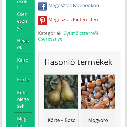
ósok
Megosztás Facebookon
Cser
Megosztás Pinteresten
eszn
ye
Kategóriák:
Gyümölcstermők
,
Cseresznye
Héjas
ok
Hasonló termékek
Kajsz
i
Körte
Külö
nlege
sek
Meg
Körte – Bosc
Mogyoró
gy