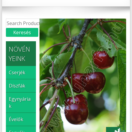
NÖVÉN
YEINK
Cserjék
Díszfák
Egynyária
k
Évelők