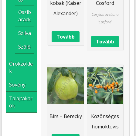
kobak (Kaiser
Cosford
Őszib
Alexander)
Corylus avellana
arack
'Cosford'
Szilva
Tovább
Tovább
Szőlő
Örökzölde
k
Sövény
Talajtakar
ók
Birs – Berecky
Közönséges
homoktövis