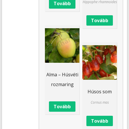
Hippophe rhamnoides
Tovább
Tovább
Alma – Húsvéti
rozmaring
Húsos som
Cornus mas
Tovább
Tovább