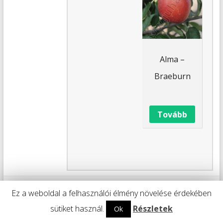
Alma –
Braeburn
Tovább
Copyright © 2026
Juharfa Kertészeti Áruda és Faiskola
.
Ez a weboldal a felhasználói élmény növelése érdekében
9082 Nyúl, Kossuth Lajos u. 21, Tel.: 96/540-054 vagy 20/271-62-27
Adatvédelmi tájékoztató
sütiket használ.
Részletek
Ok