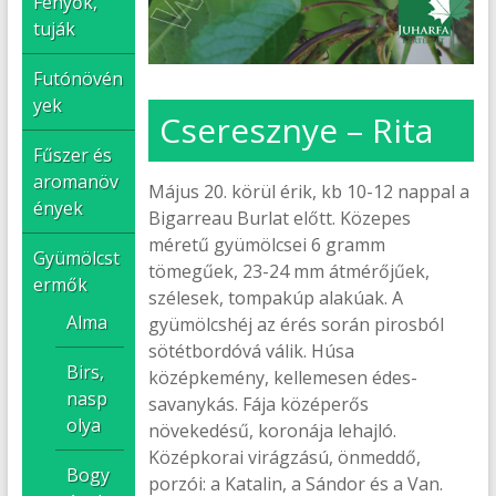
Fenyők,
tuják
Futónövén
yek
Cseresznye – Rita
Fűszer és
aromanöv
Május 20. körül érik, kb 10-12 nappal a
ények
Bigarreau Burlat előtt. Közepes
méretű gyümölcsei 6 gramm
Gyümölcst
tömegűek, 23-24 mm átmérőjűek,
ermők
szélesek, tompakúp alakúak. A
Alma
gyümölcshéj az érés során pirosból
sötétbordóvá válik. Húsa
Birs,
középkemény, kellemesen édes-
nasp
savanykás. Fája középerős
olya
növekedésű, koronája lehajló.
Középkorai virágzású, önmeddő,
Bogy
porzói: a Katalin, a Sándor és a Van.