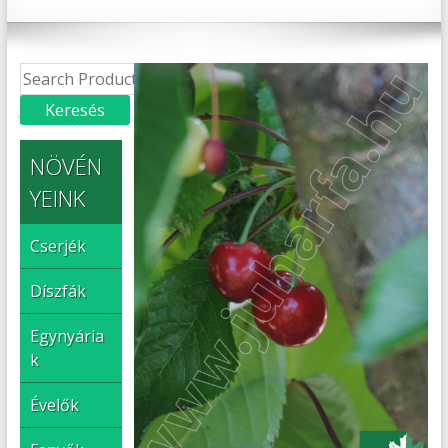
NÖVÉN
YEINK
Cserjék
Díszfák
Egynyária
k
Évelők