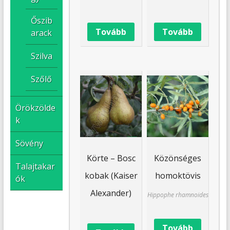
Őszib
Tovább
Tovább
arack
Szilva
Szőlő
Örökzölde
k
Sövény
Körte – Bosc
Közönséges
Talajtakar
kobak (Kaiser
homoktövis
ók
Alexander)
Hippophe rhamnoides
Tovább