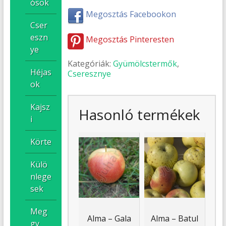
ósok
Megosztás Facebookon
Cser
eszn
Megosztás Pinteresten
ye
Kategóriák:
Gyümölcstermők
,
Héjas
Cseresznye
ok
Kajsz
Hasonló termékek
i
Körte
Külö
nlege
sek
Meg
Alma – Gala
Alma – Batul
gy