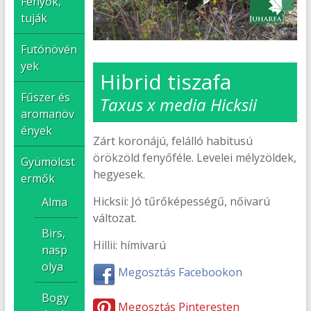
Fenyők,
tuják
Futónövén
yek
Hibrid tiszafa
Fűszer és
Taxus x media Hicksii
aromanöv
ények
Zárt koronájú, felálló habitusú
örökzöld fenyőféle. Levelei mélyzöldek,
Gyümölcst
hegyesek.
ermők
Hicksii: Jó tűrőképességű, nőivarú
Alma
változat.
Birs,
Hillii: hímivarú
nasp
olya
Megosztás Facebookon
Bogy
Megosztás Pinteresten