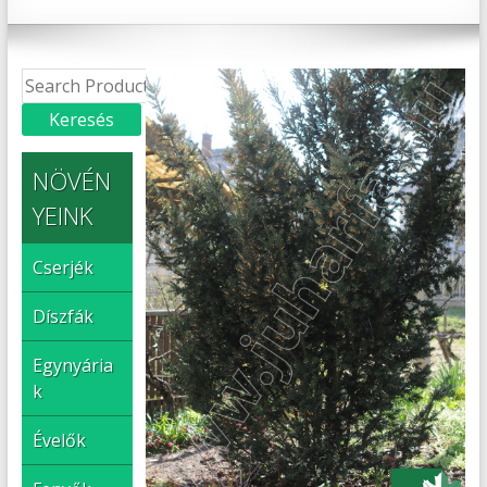
NÖVÉN
YEINK
Cserjék
Díszfák
Egynyária
k
Évelők