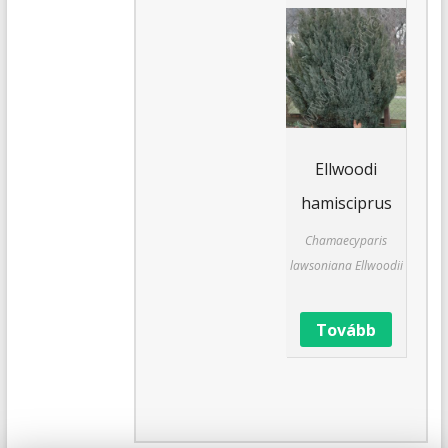
Ellwoodi
hamisciprus
Chamaecyparis
lawsoniana Ellwoodii
Tovább