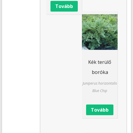
Tovább
Kék terülő
boróka
Juniperus horizontalis
Blue Chip
Tovább