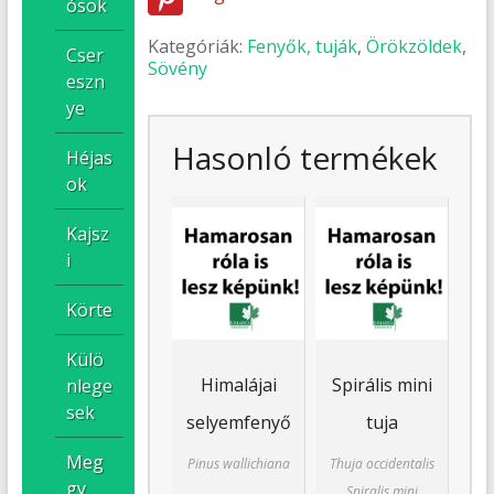
ósok
Kategóriák:
Fenyők, tuják
,
Örökzöldek
,
Cser
Sövény
eszn
ye
Hasonló termékek
Héjas
ok
Kajsz
i
Körte
Külö
Himalájai
Spirális mini
nlege
sek
selyemfenyő
tuja
Meg
Pinus wallichiana
Thuja occidentalis
gy
Spiralis mini