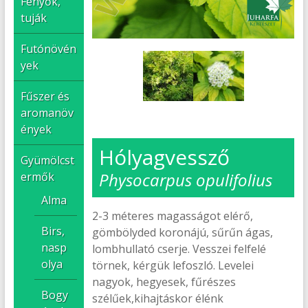
Fenyők,
tuják
Futónövén
yek
Fűszer és
aromanöv
ények
Hólyagvessző
Gyümölcst
Physocarpus opulifolius
ermők
Alma
2-3 méteres magasságot elérő,
Birs,
gömbölyded koronájú, sűrűn ágas,
nasp
lombhullató cserje. Vesszei felfelé
olya
törnek, kérgük lefoszló. Levelei
nagyok, hegyesek, fűrészes
Bogy
szélűek,kihajtáskor élénk