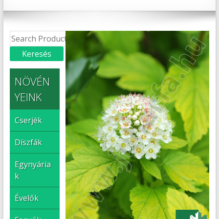
NÖVÉN
YEINK
Cserjék
Díszfák
Egynyária
k
Évelők