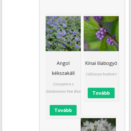
Angol
Kínai lilabogyó
kékszakáll
Callicarpa bodinieri
Caryopteris x
clandonensis Kew Blue
Tovább
Tovább