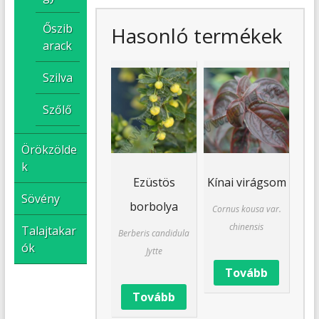
Őszib
Hasonló termékek
arack
Szilva
Szőlő
Örökzölde
k
Ezüstös
Kínai virágsom
Sövény
borbolya
Cornus kousa var.
chinensis
Talajtakar
Berberis candidula
ók
Jytte
Tovább
Tovább