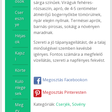
ósok
sárga színűek. Viráguk fehéres-
rózsaszín, apró, de 4-5 centiméter
Cser
átmérőjű bogernyőkbe tömörülnek,
eszn
nyár elején nyílnak. Termései aprók,
ye
barnás-pirosas, sokáig a növényen
maradnak.
Héjas
ok
Szereti a jó tápanyagellátást, de a talaj
minőségével szemben kevésbé
Kajsz
igényes. Fontos számára a megfelelő
i
vízellátás, szereti a napfényes fekvést.
Körte
Megosztás Facebookon
Külö
nlege
Megosztás Pinteresten
sek
Kategóriák:
Cserjék
,
Sövény
Meg
gy