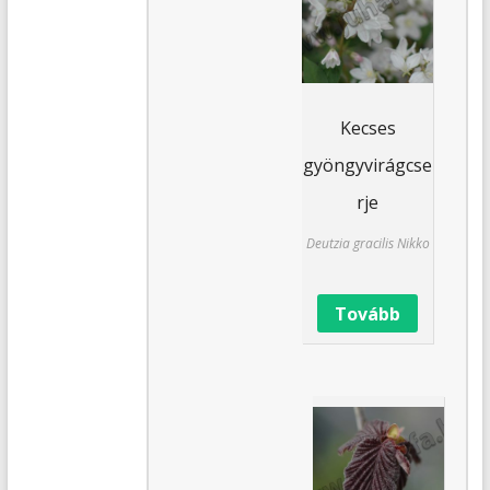
Kecses
gyöngyvirágcse
rje
Deutzia gracilis Nikko
Tovább