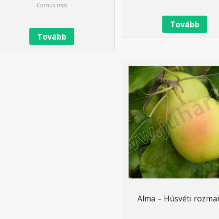
Cornus mas
Tovább
Tovább
Alma – Húsvéti rozma