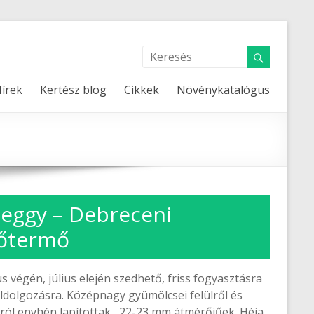
írek
Kertész blog
Cikkek
Növénykatalógus
eggy – Debreceni
őtermő
us végén, július elején szedhető, friss fogyasztásra
eldolgozásra. Középnagy gyümölcsei felülről és
lról enyhén lapítottak, 22-23 mm átmérőjűek. Héja