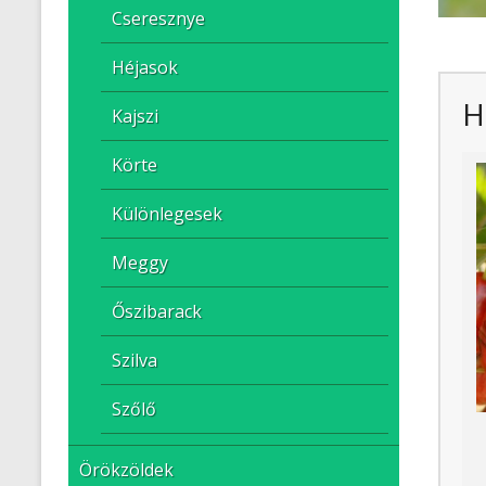
Cseresznye
Héjasok
H
Kajszi
Körte
Különlegesek
Meggy
Őszibarack
Szilva
Szőlő
Örökzöldek