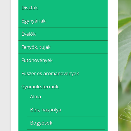
Díszfák
Egynyáriak
Évelők
Fenyők, tuják
Futónövények
Fűszer és aromanövények
Gyümölcstermők
Alma
Birs, naspolya
Bogyósok