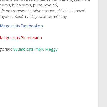
tpiros, húsa piros, puha, leve bő,
.
R
endszeresen és bőven terem, jól viseli a hazai
onyokat. Későn virágzik, öntermékeny.
Megosztás Facebookon
Megosztás Pinteresten
góriák:
Gyümölcstermők
,
Meggy