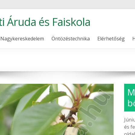
ti Áruda és Faiskola
Nagykereskedelem
Öntözéstechnika
Elérhetőség
H
M
b
Júni
és f
olda