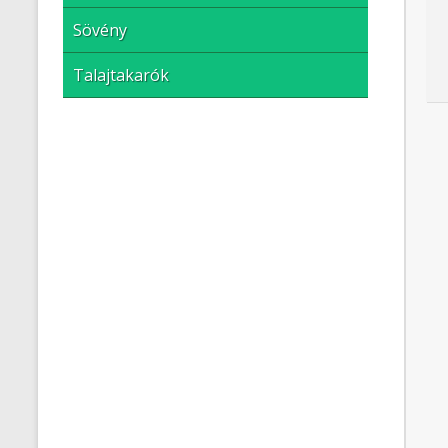
Sövény
Talajtakarók