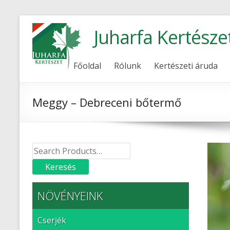
Juharfa Kertésze
Főoldal
Rólunk
Kertészeti áruda
Meggy – Debreceni bőtermő
NÖVÉNYEINK
Cserjék