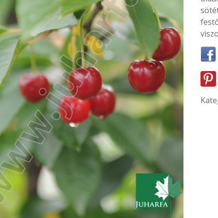
söté
festő
visz
Kate