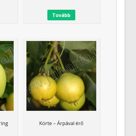
Tovább
ring
Körte – Árpával érő