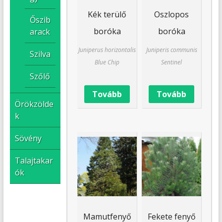
Kék terülő
Oszlopos
Őszib
boróka
boróka
arack
Juniperus horizontalis
Juniperis communis
Szilva
Blue Chip
Sentinel
Szőlő
Tovább
Tovább
Örökzölde
k
Sövény
Talajtakar
ók
Mamutfenyő
Fekete fenyő