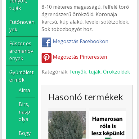
Fenyők,
8-10 méteres magasságú, felfelé törő
tuják
ágrendszerű örökzöld. Koronája
karcsú, kúp alakú, levelei sötétzöldek.
Futónövén
Sok tobozbogyót hoz.
yek
Megosztás Facebookon
Fűszer és
aromanöv
Megosztás Pinteresten
ények
Kategóriák:
Fenyők, tuják
,
Örökzöldek
Gyümölcst
ermők
Alma
Hasonló termékek
Birs,
nasp
olya
Bogy