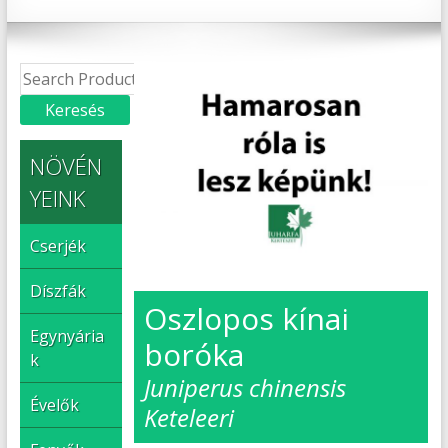
NÖVÉN
YEINK
Cserjék
Díszfák
Oszlopos kínai
Egynyária
boróka
k
Juniperus chinensis
Évelők
Keteleeri