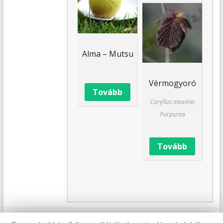
Alma – Mutsu
Vérmogyoró
Tovább
Coryllus maxima
Purpurea
Tovább
Copyright © 2026
Juharfa Kertészeti Áruda és Faiskola
.