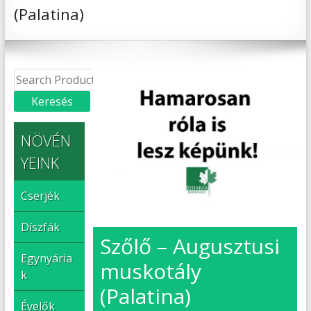
(Palatina)
NÖVÉN
YEINK
Cserjék
Díszfák
Szőlő – Augusztusi
Egynyária
muskotály
k
(Palatina)
Évelők