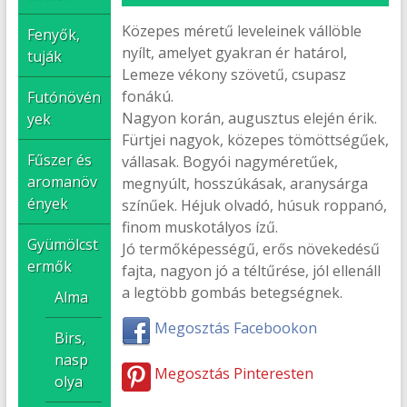
Közepes méretű leveleinek vállöble
Fenyők,
nyílt, amelyet gyakran ér határol,
tuják
Lemeze vékony szövetű, csupasz
fonákú.
Futónövén
Nagyon korán, augusztus elején érik.
yek
Fürtjei nagyok, közepes tömöttségűek,
Fűszer és
vállasak. Bogyói nagyméretűek,
aromanöv
megnyúlt, hosszúkásak, aranysárga
ények
színűek. Héjuk olvadó, húsuk roppanó,
finom muskotályos ízű.
Gyümölcst
Jó termőképességű, erős növekedésű
ermők
fajta, nagyon jó a téltűrése, jól ellenáll
a legtöbb gombás betegségnek.
Alma
Megosztás Facebookon
Birs,
nasp
Megosztás Pinteresten
olya