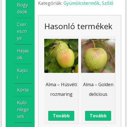
Kategóriák:
Gyümölcstermők
,
Szőlő
Bogy
ósok
Hasonló termékek
Cser
eszn
ye
Héjas
ok
Kajsz
i
Alma – Húsvéti
Alma – Golden
Körte
rozmaring
delicious
Külö
nlege
Tovább
Tovább
sek