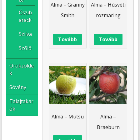
Alma – Granny
Alma – Húsvéti
Őszib
Smith
rozmaring
arack
Szilva
Tovább
Tovább
Szőlő
Örökzölde
k
Sövény
Talajtakar
ók
Alma – Mutsu
Alma –
Braeburn