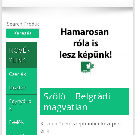
NÖVÉN
YEINK
Cserjék
Díszfák
Szőlő – Belgrádi
Egynyária
magvatlan
k
Évelők
Középidőben, szeptember közepén
érik