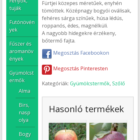
Fenyők,
Fürtjei közepes méretűek, enyhén
tuják
tömöttek. Középnagy bogyói oválisak,
fehéres sárga színűek, húsa lédús,
Futónövén
roppanós, édes, magnélküli.
yek
A nagyobb hidegekre érzékeny,
bőtermő fajta.
Fűszer és
aromanöv
Megosztás Facebookon
ények
Megosztás Pinteresten
Gyümölcst
ermők
Kategóriák:
Gyümölcstermők
,
Szőlő
Alma
Birs,
Hasonló termékek
nasp
olya
Bogy