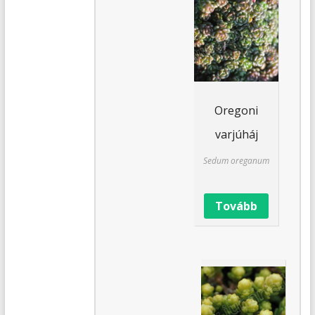
Oregoni
varjúháj
Sedum oreganum
Tovább