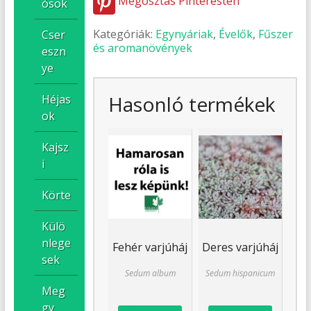
Megosztás Pinteresten
ósok
Kategóriák:
Egynyáriak
,
Évelők
,
Fűszer
Cser
és aromanövények
eszn
ye
Hasonló termékek
Héjas
ok
Kajsz
i
Körte
Külö
nlege
Fehér varjúháj
Deres varjúháj
sek
Sedum album
Sedum hispanicum
Meg
gy