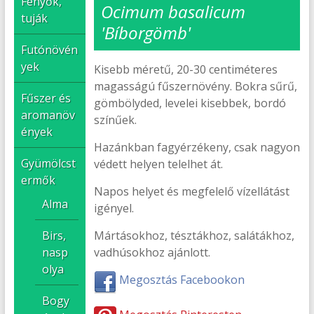
Fenyők,
Ocimum basalicum
tuják
'Bíborgömb'
Futónövén
yek
Kisebb méretű, 20-30 centiméteres
magasságú fűszernövény. Bokra sűrű,
Fűszer és
gömbölyded, levelei kisebbek, bordó
aromanöv
színűek.
ények
Hazánkban fagyérzékeny, csak nagyon
Gyümölcst
védett helyen telelhet át.
ermők
Napos helyet és megfelelő vízellátást
Alma
igényel.
Birs,
Mártásokhoz, tésztákhoz, salátákhoz,
nasp
vadhúsokhoz ajánlott.
olya
Megosztás Facebookon
Bogy