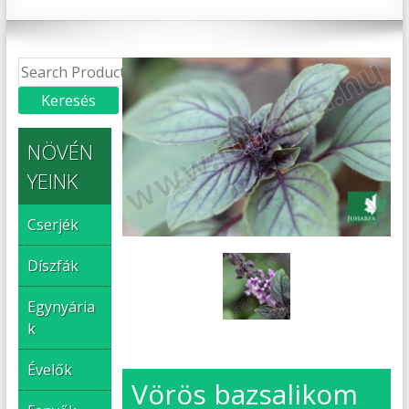
NÖVÉN
YEINK
Cserjék
Díszfák
Egynyária
k
Évelők
Vörös bazsalikom