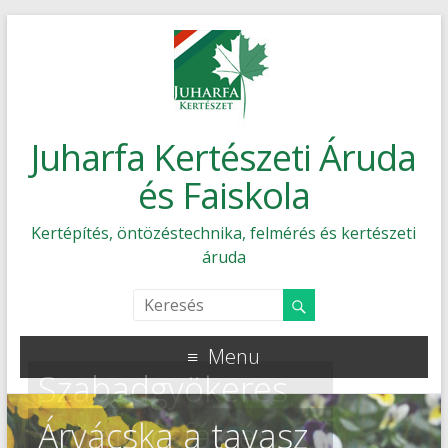
Juharfa Kertészeti Áruda
és Faiskola
Kertépítés, öntözéstechnika, felmérés és kertészeti
áruda
Menu
Szabadgyökeres
gyümölcsfák és
Árvácska a tavasz