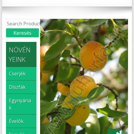
NÖVÉN
YEINK
Cserjék
Díszfák
Egynyária
k
Évelők