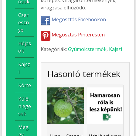
közepes. Virágai öntermékenyek,
ósok
virágzása elhúzódó.
Cser
Megosztás Facebookon
eszn
ye
Megosztás Pinteresten
Héjas
Kategóriák:
Gyümölcstermők
,
Kajszi
ok
Kajsz
Hasonló termékek
i
Körte
Külö
nlege
sek
Meg
gy