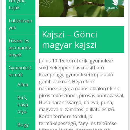
Fenyők,
tuják
Futónövén
yek
Kajszi – Gönci
Fűszer és
magyar kajszi
aromanöv
ények
Július 10-15. körül érik, gyümölcse
sokféleképpen hasznosítható.
Gyümölcst
Középnagy, gyümölcsei kúposodó
ermők
gömb alakúak. Héja élénk
Alma
narancssárga, a napos oldalon élénk
piros fedőszínnel, pirosas pontozással.
Birs,
Húsa narancssárga, bőlevű, puha,
nasp
magvaváló, zamatos jó illatú és ízű.
olya
Korán termőre fordul, jó
termőképességű, fagy- és téltűrése
Bogy