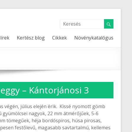
írek
Kertész blog
Cikkek
Növénykatalógus
eggy – Kántorjánosi 3
us végén, július elején érik. Kissé nyomott gömb
ú gyümölcsei nagyok, 22 mm átmérőjűek, 5-6
m tömegűek, héja bordóspiros, húsa pirosas,
pesen festőlevű, magasabb savtartalmú, kellemes