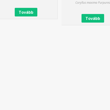
Coryllus maxima Purpure
Tovább
Tovább