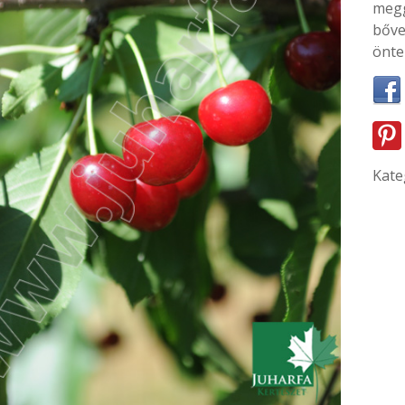
megg
bőve
önte
Kate