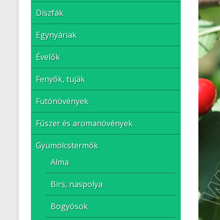
Díszfák
Egynyáriak
Évelők
Fenyők, tuják
Futónövények
Fűszer és aromanövények
Gyümölcstermők
Alma
Birs, naspolya
Bogyósok