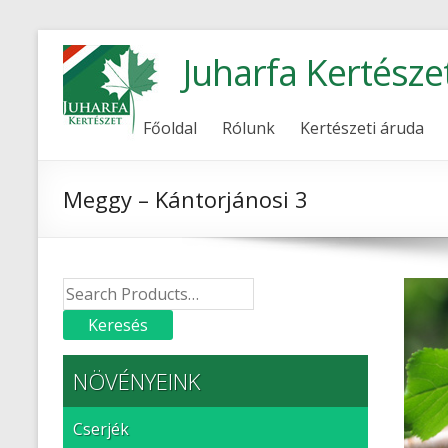
Juharfa Kertésze
Főoldal
Rólunk
Kertészeti áruda
Meggy – Kántorjánosi 3
NÖVÉNYEINK
Cserjék