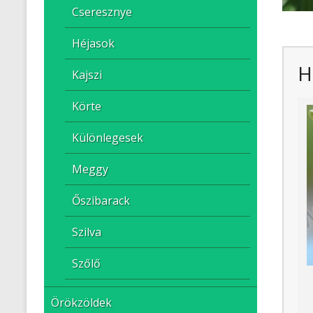
Cseresznye
Héjasok
H
Kajszi
Körte
Különlegesek
Meggy
Őszibarack
Szilva
Szőlő
Örökzöldek