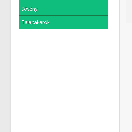
Sövény
Talajtakarók