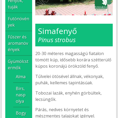
Fenyők,
tuják
Futónövén
yek
Simafenyő
Fűszer és
Pinus strobus
aromanöv
ények
20-30 méteres magasságú fiatalon
tömött kúp, idősebb korára szétterülő
Gyümölcst
kúpos koronájú örökzöld fenyő.
ermők
Tűlvelei ötösével állnak, vékonyak,
Alma
puhák, kellemes tapintásúak.
Birs,
Tobozai lazák, enyhén görbültek,
nasp
lecsüngők.
olya
Párás, nedves környetet és
Bogy
mészmentes talajokat igényel.