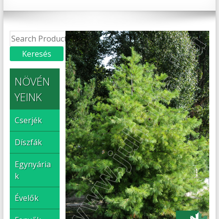
NÖVÉN
YEINK
Cserjék
Díszfák
Egynyária
k
Évelők