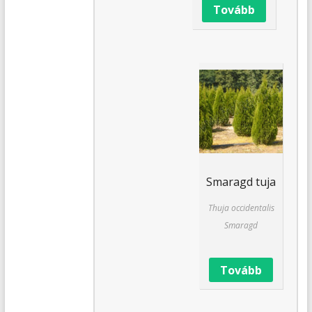
Tovább
Smaragd tuja
Thuja occidentalis
Smaragd
Tovább