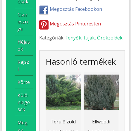
ósok
Megosztás Facebookon
Cser
eszn
Megosztás Pinteresten
ye
Kategóriák:
Fenyők, tuják
,
Örökzöldek
Héjas
ok
Hasonló termékek
Kajsz
i
Körte
Külö
nlege
sek
Terülő zöld
Ellwoodi
Meg
gy