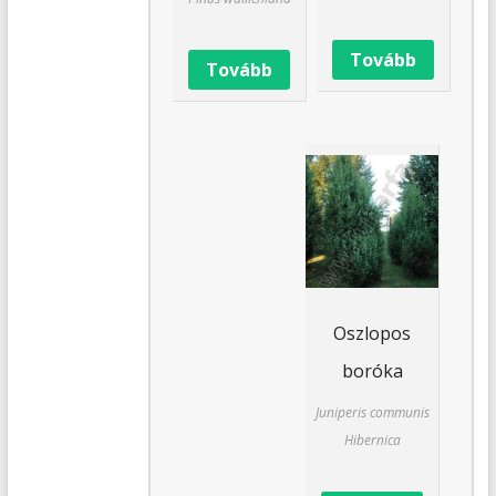
Tovább
Tovább
Oszlopos
boróka
Juniperis communis
Hibernica