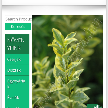
NÖVÉN
YEINK
Cserjék
Díszfák
Egynyária
k
Évelők