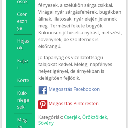
ósok
fényesek, a szélükön sárga csíkkal.
Virágai nyár sárgásfehérek, bugákban
Cser
állnak, illatosak, nyár elején jelennek
eszn
meg. Termései fekete bogyók.
ye
Különösen jól viseli a nyírást, metszést,
sövénynek, de szoliternek is
Héjas
elsőrangú.
ok
Jó tápanyag és vízellátottságú
Kajsz
talajokat kedvel. Meleg, napfényes
i
helyet igényel, de árnyékban is
kielégítően fejlődik.
Körte
Megosztás Facebookon
Külö
nlege
Megosztás Pinteresten
sek
Kategóriák:
Cserjék
,
Örökzöldek
,
Meg
Sövény
gy