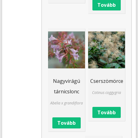
Tovább
Nagyvirágú
Cserszömörce
tárnicslonc
Cotinus coggygria
Abelia x grandiflora
Tovább
Tovább