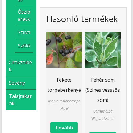
Őszib
Hasonló termékek
arack
Szilva
Szőlő
Örökzölde
k
Fekete
Fehér som
Sövény
törpeberkenye
(Színes vesszős
Talajtakar
som)
Aronia melanocarpa
ók
'Nero'
Cornus alba
'Elegantissima'
Tovább