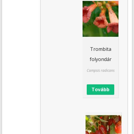
Trombita
folyondár
Campsis radicans
Tovább