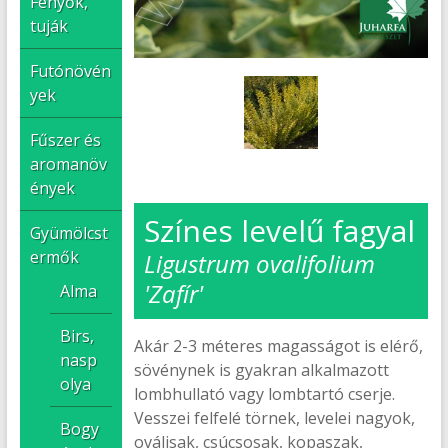
Fenyők,
tuják
Futónövén
yek
Fűszer és
aromanöv
ények
Színes levelű fagyal
Gyümölcst
ermők
Ligustrum ovalifolium
'Zafír'
Alma
Birs,
Akár 2-3 méteres magasságot is elérő,
nasp
sövénynek is gyakran alkalmazott
olya
lombhullató vagy lombtartó cserje.
Vesszei felfelé törnek, levelei nagyok,
Bogy
oválisak, csúcsosak, kopaszak,