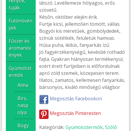
Fenyők,
látszó. Levéllemeze hólyagos, erős
tuják
szövetű.
Későn, október elején érik.
Futónövén
Fürtje kicsi, jellemzően tömött, vállas.
yek
Bogyói kis méretűek, gömbölydedek,
színük sötétkék, felületük hamvas.
Fűszer és
Húsa puha, lédús, fanyarkás ízű.
aromanöv
Jó fagyérzékenységű, kevésbé rothadó
ények
fajta. Gyakran hiányosan termékenyül,
ezért érett fürtjeiben is előfordulnak
Gyümölcst
apró zöld szemek, közepesen terem.
ermők
Illatos, zamatos, kellemesen fanyarkás,
Alma
bársonyos, kiváló minőségű világbor
Birs,
Megosztás Facebookon
nasp
olya
Megosztás Pinteresten
Bogy
Kategóriák:
Gyümölcstermők
,
Szőlő