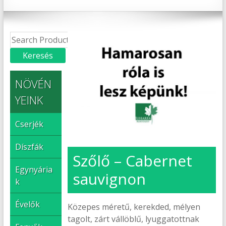
NÖVÉN
YEINK
Cserjék
Díszfák
Szőlő – Cabernet
Egynyária
sauvignon
k
Évelők
Közepes méretű, kerekded, mélyen
tagolt, zárt vállöblű, lyuggatottnak