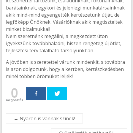
köszönettel tartozunk, családunknak, rokonainknak,
barátainknak, egykori és jelenlegi munkatársainknak
akik mind-mind egyengették kertészetünk útját, de
legfőképp Önöknek, Vásárlóknak akik megtiszteltek
minket bizalmukkal!
Nem szeretnénk megállni, a megkezdett úton
igyekszünk továbbhaladni, hiszen rengeteg új ötlet,
fejlesztési terv található tarsolyunkban.
A jövőben is szeretettel várunk mindenkit, s továbbra
is azon dolgozunk, hogy a kertben, kertészkedésben
minél többen örömüket leljék!
0
megosztás
←
Nyáron is vannak színek!