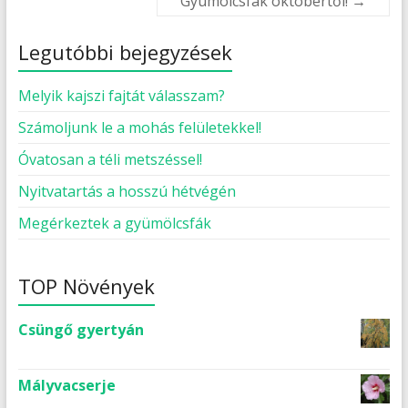
Gyümölcsfák októbertől!
→
Legutóbbi bejegyzések
Melyik kajszi fajtát válasszam?
Számoljunk le a mohás felületekkel!
Óvatosan a téli metszéssel!
Nyitvatartás a hosszú hétvégén
Megérkeztek a gyümölcsfák
TOP Növények
Csüngő gyertyán
Mályvacserje