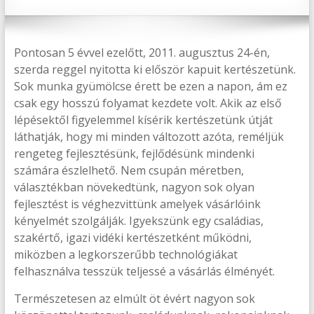
Pontosan 5 évvel ezelőtt, 2011. augusztus 24-én,
szerda reggel nyitotta ki először kapuit kertészetünk.
Sok munka gyümölcse érett be ezen a napon, ám ez
csak egy hosszú folyamat kezdete volt. Akik az első
lépésektől figyelemmel kísérik kertészetünk útját
láthatják, hogy mi minden változott azóta, reméljük
rengeteg fejlesztésünk, fejlődésünk mindenki
számára észlelhető. Nem csupán méretben,
választékban növekedtünk, nagyon sok olyan
fejlesztést is véghezvittünk amelyek vásárló
ink
kényelmét szolgálják. Igyekszünk egy családias,
szakértő, igazi vidéki kertészetként működni,
miközben a legkorszerűbb technológiákat
felhasználva tesszük teljessé a vásárlás élményét.
Természetesen az elmúlt öt évért nagyon sok