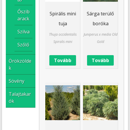
Őszib
Spirális mini
Sárga terülő
arack
tuja
boróka
Szilva
Thuja occidentalis
Juniperus x media Old
Spiralis mini
Gold
Szőlő
Tovább
Tovább
Örökzölde
k
Sövény
Talajtakar
ók