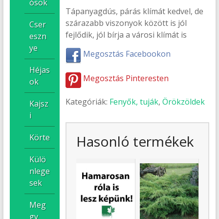
ósok
Tápanyagdús, párás klímát kedvel, de
szárazabb viszonyok között is jól
Cser
fejlődik, jól bírja a városi klímát is
eszn
ye
Megosztás Facebookon
Héjas
Megosztás Pinteresten
ok
Kategóriák:
Fenyők, tuják
,
Örökzöldek
Kajsz
i
Körte
Hasonló termékek
Külö
nlege
sek
Meg
gy