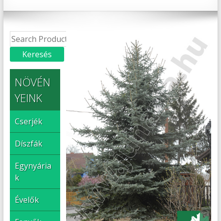
NÖVÉN
YEINK
Cserjék
Díszfák
Egynyária
k
Évelők