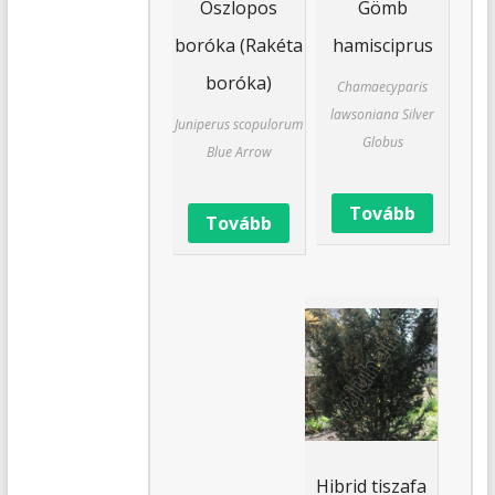
Oszlopos
Gömb
boróka (Rakéta
hamisciprus
boróka)
Chamaecyparis
lawsoniana Silver
Juniperus scopulorum
Globus
Blue Arrow
Tovább
Tovább
Hibrid tiszafa