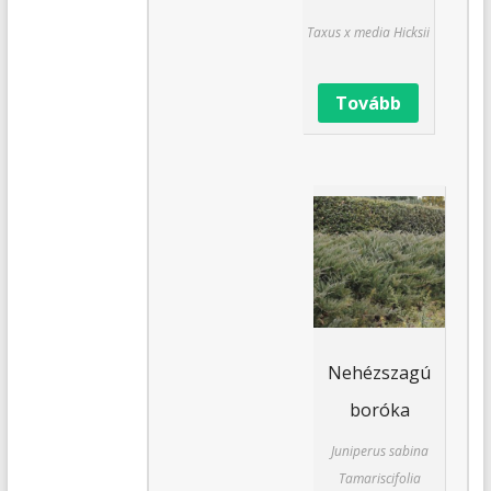
Taxus x media Hicksii
Tovább
Nehézszagú
boróka
Juniperus sabina
Tamariscifolia