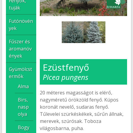
Fenyők,
tuják
Futónövén
yek
Fűszer és
aromanöv
ények
Ezüstfenyő
Gyümölcst
Picea pungens
ermők
Alma
20 méteres magasságot is elérő,
Birs,
nagyméretű örökzöld fenyő. Kúpos
nasp
koronát nevelő, sudaras fenyő.
olya
Tűlevelei szürkéskékek, sűrűn állnak,
merevek, szúrósak. Toboza
Bogy
világosbarna, puha.