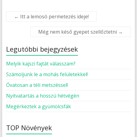
←
Itt a lemosó permetezés ideje!
Még nem késő gyepet szellőztetni
→
Legutóbbi bejegyzések
Melyik kajszi fajtát válasszam?
Számoljunk le a mohás felületekkel!
Óvatosan a téli metszéssel!
Nyitvatartás a hosszú hétvégén
Megérkeztek a gyümölcsfák
TOP Növények